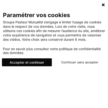
Paramétrer vos cookies
Groupe Pasteur Mutualité s’engage à limiter l’usage de cookies
dans le respect de vos données. Lors de votre visite, nous
utilisons ces cookies afin de mesurer l’audience du site, améliorer
PRIX DE RECHERCHE SAGES-
votre expérience de navigation et vous permettre de visionner
des vidéos. Votre choix sera conservé durant 6 mois.
FEMMES : PALMARÈS 2021
Pour en savoir plus consultez notre politique de confidentialité
des données.
Accepter et continuer
Continuer sans accepter
Les Prix de recherche de Groupe Pasteur Mutualité et GPM
Sages-Femmes récompensent chaque année les travaux de
fin d’études de sages-femmes diplômé(e)s. Ils sont menés en
partenariat avec l’Association Nationale des Etudiants