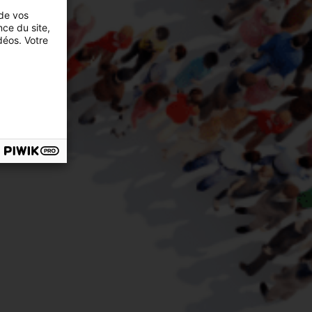
 de vos
nce du site,
déos. Votre